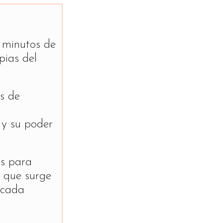
 minutos de
pias del
s de
a
 y su poder
es para
o que surge
 cada