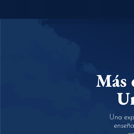
Más 
Un
Una expe
enseña 