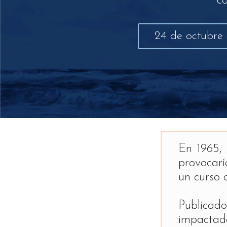
co
24 de octubre 
En 1965, 
provocarí
un curso 
Publicad
impactado