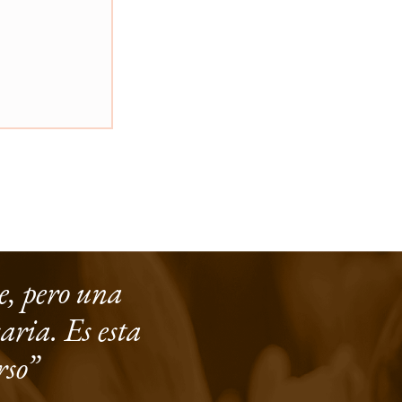
e, pero una
saria. Es esta
rso”