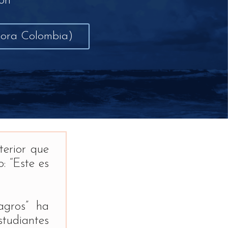
ión
(Hora Colombia)
erior que
: “Este es
agros” ha
tudiantes