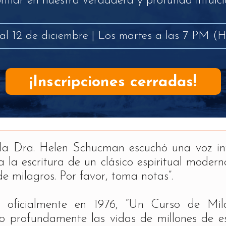
nfiar en nuestra verdadera y profunda intuic
al 12 de diciembre | Los martes a las 7 PM 
¡Inscripciones cerradas!
la Dra. Helen Schucman escuchó una voz int
a la escritura de un clásico espiritual moderno
de milagros. Por favor, toma notas”.
o oficialmente en 1976, “Un Curso de Mil
 profundamente las vidas de millones de es