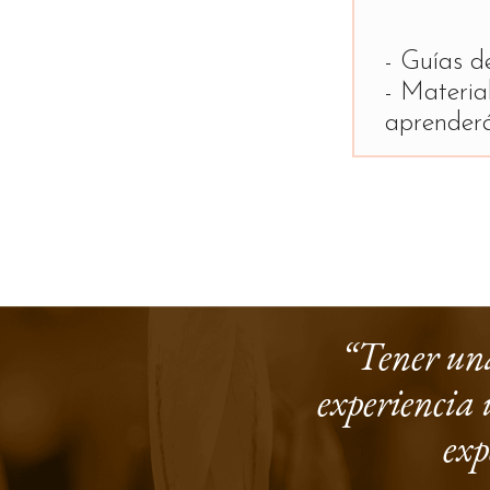
- Guías d
- Materia
aprender
“Tener una
experiencia u
exp