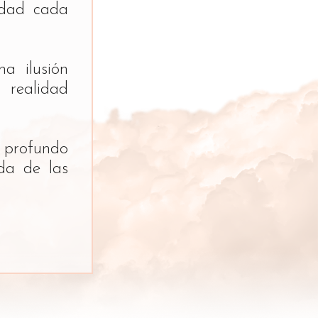
idad cada
a ilusión
 realidad
l profundo
da de las