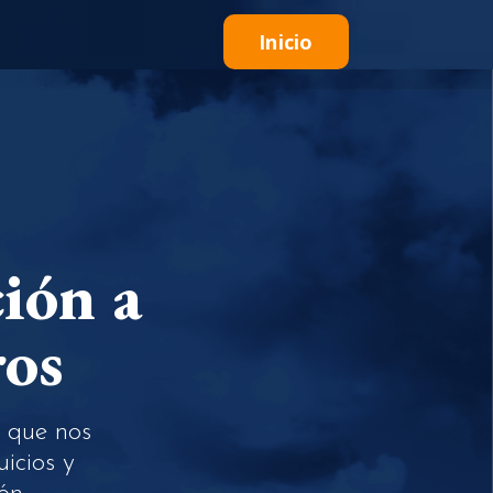
Inicio
ión a
ros
o que nos
uicios y