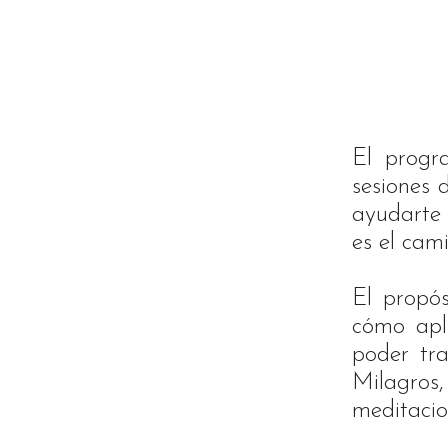
El progr
sesiones 
ayudarte 
es el cami
El propós
cómo apli
poder tr
Milagro
meditacio