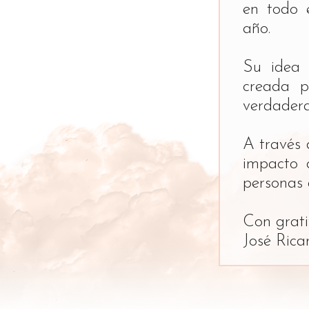
en todo 
año.
Su idea 
creada p
verdadera
A través 
impacto 
personas
Con grat
José Rica